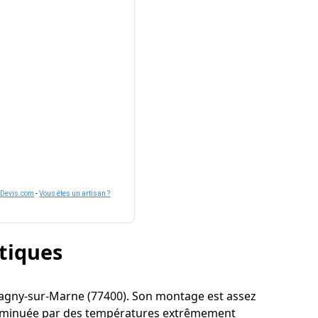
nDevis.com
-
Vous êtes un artisan ?
stiques
 à Lagny-sur-Marne (77400). Son montage est assez
re diminuée par des températures extrêmement