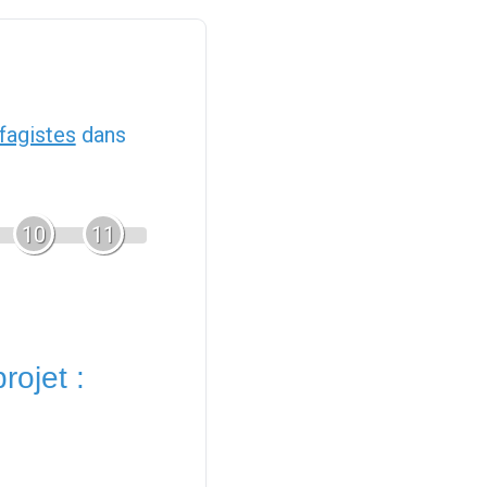
fagistes
dans
10
11
rojet :