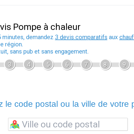
vis Pompe à chaleur
5 minutes, demandez
3 devis comparatifs
aux
chauf
e région.
tuit, sans pub et sans engagement.
3
4
5
6
7
8
9
 le code postal ou la ville de votre p