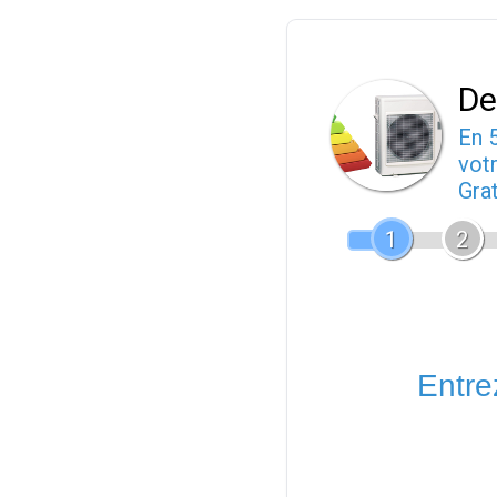
De
En 
votr
Gra
1
2
Entrez