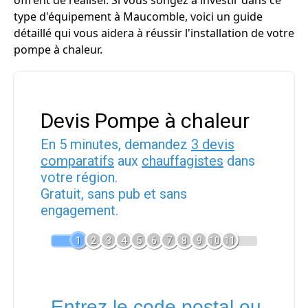
offrent de réaliser. Si vous songez à investir dans ce
type d'équipement à Maucomble, voici un guide
détaillé qui vous aidera à réussir l'installation de votre
pompe à chaleur.
Devis Pompe à chaleur
En 5 minutes, demandez
3 devis
comparatifs
aux
chauffagistes
dans
votre région.
Gratuit, sans pub et sans
engagement.
1
2
3
4
5
6
7
8
9
10
11
Entrez le code postal ou