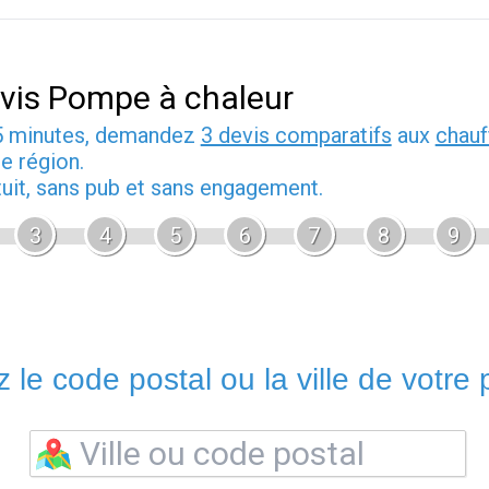
vis Pompe à chaleur
5 minutes, demandez
3 devis comparatifs
aux
chauf
e région.
tuit, sans pub et sans engagement.
3
4
5
6
7
8
9
 le code postal ou la ville de votre p