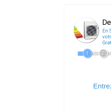
De
En 
votr
Gra
1
2
Entrez