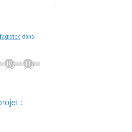
fagistes
dans
10
11
rojet :