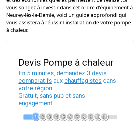
et des économies qu'elles permettent de réaliser. Si
vous songez à investir dans cet ordre d'équipement à
Neurey-lès-la-Demie, voici un guide approfondi qui
vous assistera à réussir l'installation de votre pompe
à chaleur.
Devis Pompe à chaleur
En 5 minutes, demandez
3 devis
comparatifs
aux
chauffagistes
dans
votre région.
Gratuit, sans pub et sans
engagement.
1
2
3
4
5
6
7
8
9
10
11