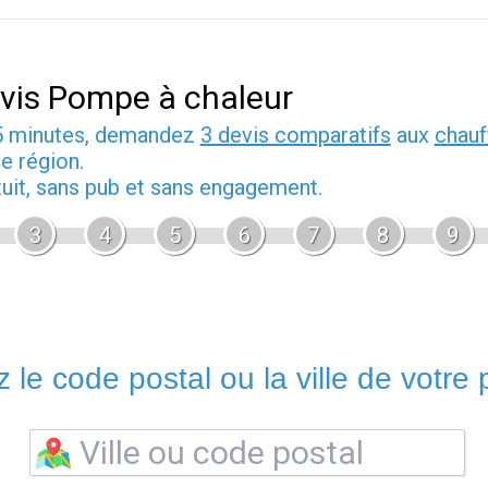
vis Pompe à chaleur
5 minutes, demandez
3 devis comparatifs
aux
chauf
e région.
tuit, sans pub et sans engagement.
3
4
5
6
7
8
9
 le code postal ou la ville de votre p