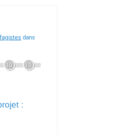
fagistes
dans
10
11
rojet :