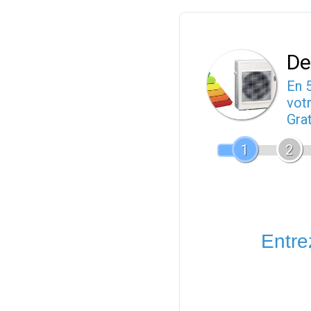
De
En 
votr
Gra
1
2
Entrez