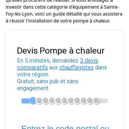
qu'elles procurent de réaliser. Si vous envisagez à
investir dans cette catégorie d'équipement à Sainte-
Foy-lès-Lyon, voici un guide détaillé qui vous assistera
à réussir l'installation de votre pompe à chaleur.
Devis Pompe à chaleur
En 5 minutes, demandez
3 devis
comparatifs
aux
chauffagistes
dans
votre région.
Gratuit, sans pub et sans
engagement.
1
2
3
4
5
6
7
8
9
10
11
Entrez le code postal ou