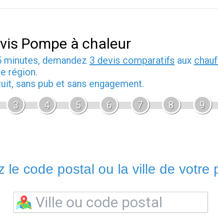
vis Pompe à chaleur
5 minutes, demandez
3 devis comparatifs
aux
chauf
e région.
tuit, sans pub et sans engagement.
3
4
5
6
7
8
9
 le code postal ou la ville de votre p