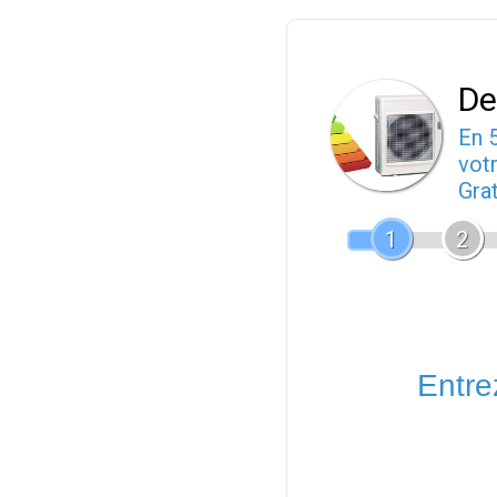
De
En 
votr
Gra
1
2
Entrez