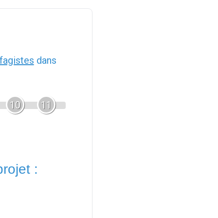
fagistes
dans
10
11
rojet :