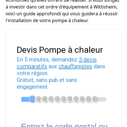
économies qu'elles offrent de réaliser. Si vous songez
à investir dans cet ordre d'équipement à Wittisheim,
voici un guide approfondi qui vous guidera à réussir
l'installation de votre pompe à chaleur.
Devis Pompe à chaleur
En 5 minutes, demandez
3 devis
comparatifs
aux
chauffagistes
dans
votre région.
Gratuit, sans pub et sans
engagement.
1
2
3
4
5
6
7
8
9
10
11
Entrez le code postal ou