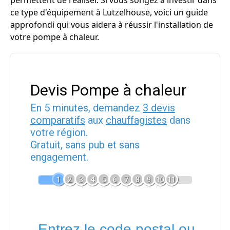
permettent de réaliser. Si vous songez à investir dans
ce type d'équipement à Lutzelhouse, voici un guide
approfondi qui vous aidera à réussir l'installation de
votre pompe à chaleur.
Devis Pompe à chaleur
En 5 minutes, demandez
3 devis
comparatifs
aux
chauffagistes
dans
votre région.
Gratuit, sans pub et sans
engagement.
1
2
3
4
5
6
7
8
9
10
11
Entrez le code postal ou