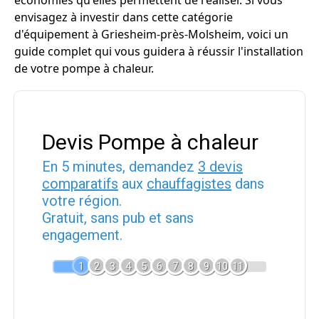
économies qu'elles permettent de réaliser. Si vous
envisagez à investir dans cette catégorie
d'équipement à Griesheim-près-Molsheim, voici un
guide complet qui vous guidera à réussir l'installation
de votre pompe à chaleur.
Devis Pompe à chaleur
En 5 minutes, demandez
3 devis
comparatifs
aux
chauffagistes
dans
votre région.
Gratuit, sans pub et sans
engagement.
1
2
3
4
5
6
7
8
9
10
11