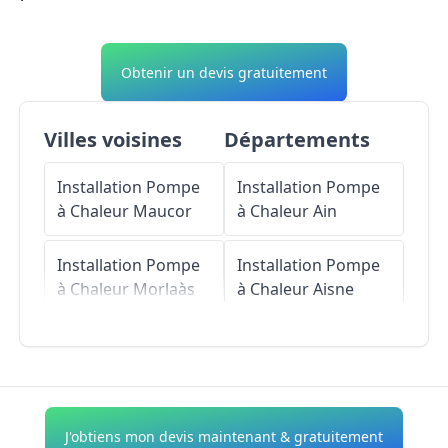
Obtenir un devis gratuitement
Villes voisines
Départements
Installation Pompe
Installation Pompe
à Chaleur
Maucor
à Chaleur
Ain
Installation Pompe
Installation Pompe
à Chaleur
Morlaàs
à Chaleur
Aisne
Installation Pompe
Installation Pompe
à Chaleur
Saint-
à Chaleur
Allier
Castin
Installation Pompe
J'obtiens mon devis maintenant & gratuitement
Installation Pompe
à Chaleur
Alpes-de-