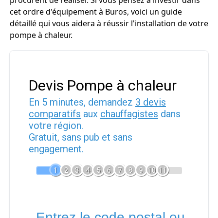
procurent de réaliser. Si vous pensez à investir dans
cet ordre d'équipement à Buros, voici un guide
détaillé qui vous aidera à réussir l'installation de votre
pompe à chaleur.
Devis Pompe à chaleur
En 5 minutes, demandez
3 devis
comparatifs
aux
chauffagistes
dans
votre région.
Gratuit, sans pub et sans
engagement.
1
2
3
4
5
6
7
8
9
10
11
Entrez le code postal ou