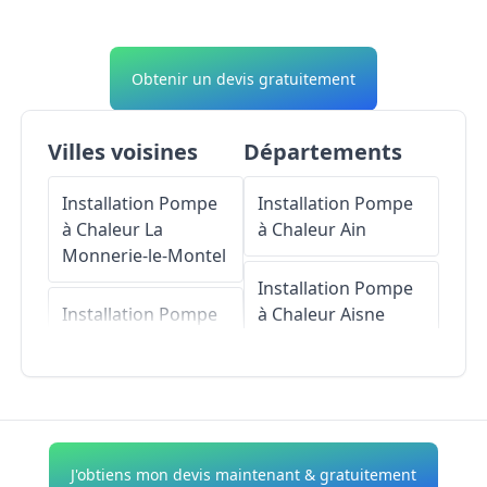
Obtenir un devis gratuitement
Villes voisines
Départements
Installation Pompe
Installation Pompe
à Chaleur
La
à Chaleur
Ain
Monnerie-le-Montel
Installation Pompe
Installation Pompe
à Chaleur
Aisne
à Chaleur
Escoutoux
Installation Pompe
à Chaleur
Allier
Installation Pompe
à Chaleur
Saint-
Installation Pompe
J'obtiens mon devis maintenant & gratuitement
Rémy-sur-Durolle
à Chaleur
Alpes-de-