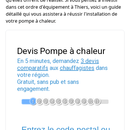
qu'elles offrent de réaliser. Si vous pensez à investir
dans cet ordre d'équipement à Thiers, voici un guide
détaillé qui vous assistera à réussir l'installation de
votre pompe à chaleur.
Devis Pompe à chaleur
En 5 minutes, demandez
3 devis
comparatifs
aux
chauffagistes
dans
votre région.
Gratuit, sans pub et sans
engagement.
1
2
3
4
5
6
7
8
9
10
11
Entrez le code postal ou