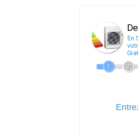
De
En 
votr
Gra
1
2
Entrez