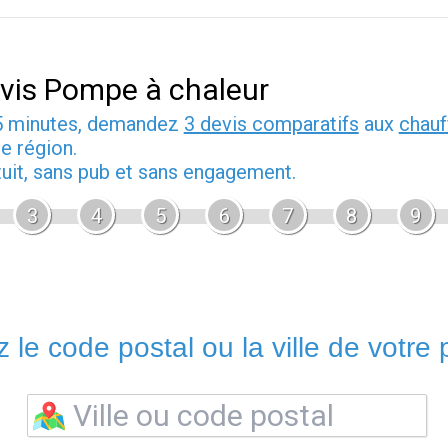
vis Pompe à chaleur
5 minutes, demandez
3 devis comparatifs
aux
chauf
e région.
tuit, sans pub et sans engagement.
3
4
5
6
7
8
9
 le code postal ou la ville de votre p