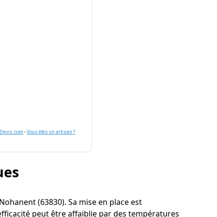
nDevis.com
-
Vous êtes un artisan ?
ues
 à Nohanent (63830). Sa mise en place est
ficacité peut être affaiblie par des températures