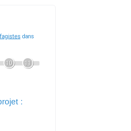
fagistes
dans
10
11
rojet :