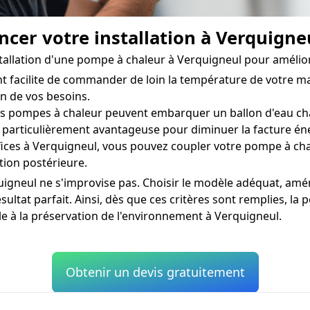
ncer votre installation à Verquigne
nstallation d'une pompe à chaleur à Verquigneul pour amélio
t facilite de commander de loin la température de votre ma
n de vos besoins.
 pompes à chaleur peuvent embarquer un ballon d'eau cha
t particulièrement avantageuse pour diminuer la facture én
ices à Verquigneul, vous pouvez coupler votre pompe à cha
ation postérieure.
igneul ne s'improvise pas. Choisir le modèle adéquat, aména
ultat parfait. Ainsi, dès que ces critères sont remplies, l
le à la préservation de l'environnement à Verquigneul.
Obtenir un devis gratuitement