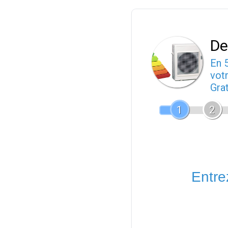
De
En 
votr
Gra
1
2
Entrez