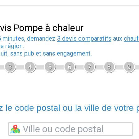
vis Pompe à chaleur
5 minutes, demandez
3 devis comparatifs
aux
chauf
e région.
tuit, sans pub et sans engagement.
3
4
5
6
7
8
9
 le code postal ou la ville de votre p