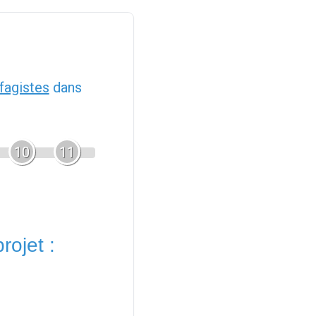
fagistes
dans
10
11
rojet :