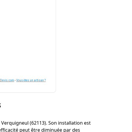
nDevis.com
-
Vous êtes un artisan ?
s
à Verquigneul (62113). Son installation est
fficacité peut être diminuée par des