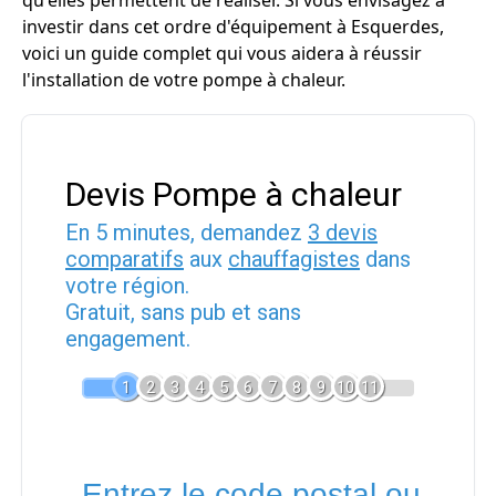
qu'elles permettent de réaliser. Si vous envisagez à
investir dans cet ordre d'équipement à Esquerdes,
voici un guide complet qui vous aidera à réussir
l'installation de votre pompe à chaleur.
Devis Pompe à chaleur
En 5 minutes, demandez
3 devis
comparatifs
aux
chauffagistes
dans
votre région.
Gratuit, sans pub et sans
engagement.
1
2
3
4
5
6
7
8
9
10
11
Entrez le code postal ou