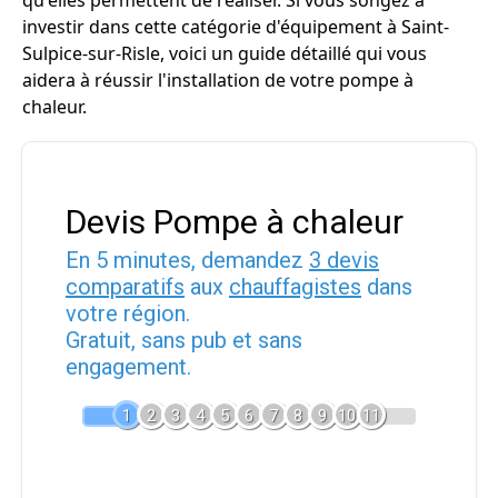
qu'elles permettent de réaliser. Si vous songez à
investir dans cette catégorie d'équipement à Saint-
Sulpice-sur-Risle, voici un guide détaillé qui vous
aidera à réussir l'installation de votre pompe à
chaleur.
Devis Pompe à chaleur
En 5 minutes, demandez
3 devis
comparatifs
aux
chauffagistes
dans
votre région.
Gratuit, sans pub et sans
engagement.
1
2
3
4
5
6
7
8
9
10
11