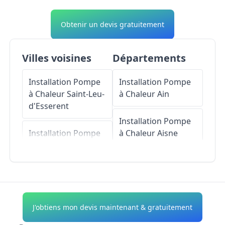
Obtenir un devis gratuitement
Villes voisines
Départements
Installation Pompe
Installation Pompe
à Chaleur
Saint-Leu-
à Chaleur
Ain
d'Esserent
Installation Pompe
Installation Pompe
à Chaleur
Aisne
à Chaleur
Lamorlaye
Installation Pompe
à Chaleur
Allier
Installation Pompe
à Chaleur
Villers-
Installation Pompe
J'obtiens mon devis maintenant & gratuitement
sous-Saint-Leu
à Chaleur
Alpes-de-
Haute-Provence