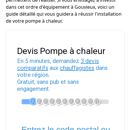
permettent de réaliser. Si vous envisagez à investir
dans cet ordre d'équipement à Gouvieux, voici un
guide détaillé qui vous guidera à réussir l'installation
de votre pompe à chaleur.
Devis Pompe à chaleur
En 5 minutes, demandez
3 devis
comparatifs
aux
chauffagistes
dans
votre région.
Gratuit, sans pub et sans
engagement.
1
2
3
4
5
6
7
8
9
10
11
Entrez le code postal ou