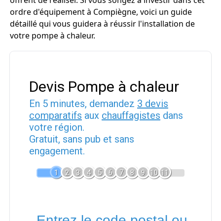
offrent de réaliser. Si vous songez à investir dans cet
ordre d'équipement à Compiègne, voici un guide
détaillé qui vous guidera à réussir l'installation de
votre pompe à chaleur.
Devis Pompe à chaleur
En 5 minutes, demandez
3 devis
comparatifs
aux
chauffagistes
dans
votre région.
Gratuit, sans pub et sans
engagement.
1
2
3
4
5
6
7
8
9
10
11
Entrez le code postal ou