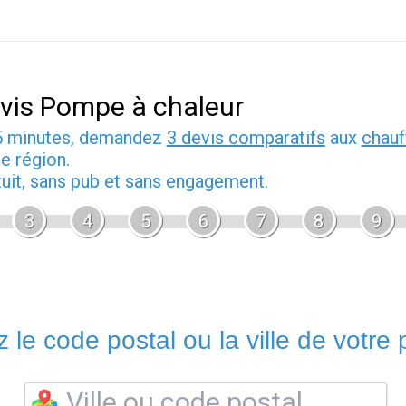
vis Pompe à chaleur
5 minutes, demandez
3 devis comparatifs
aux
chauf
e région.
tuit, sans pub et sans engagement.
3
4
5
6
7
8
9
 le code postal ou la ville de votre p