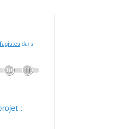
fagistes
dans
10
11
rojet :