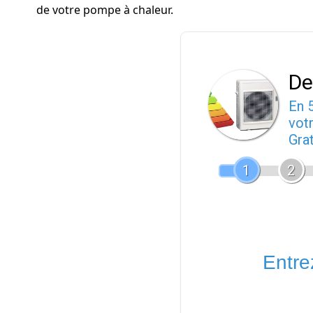
de votre pompe à chaleur.
De
En 
votr
Gra
1
2
Entrez