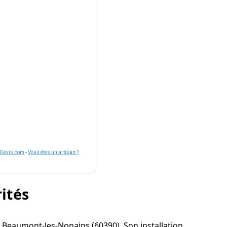
nDevis.com
-
Vous êtes un artisan ?
rités
r à Beaumont-les-Nonains (60390). Son installation