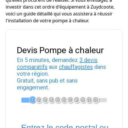
qu'elles procurent de réaliser. Si vous envisagez à
investir dans cet ordre d'équipement à Zuydcoote,
voici un guide détaillé qui vous assistera à réussir
l'installation de votre pompe à chaleur.
Devis Pompe à chaleur
En 5 minutes, demandez
3 devis
comparatifs
aux
chauffagistes
dans
votre région.
Gratuit, sans pub et sans
engagement.
1
2
3
4
5
6
7
8
9
10
11
Entrez le code postal ou