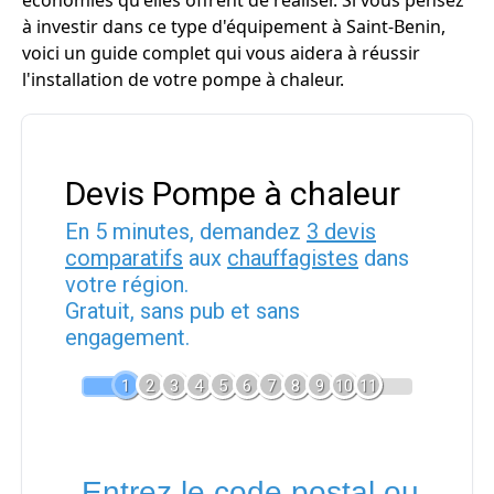
économies qu'elles offrent de réaliser. Si vous pensez
à investir dans ce type d'équipement à Saint-Benin,
voici un guide complet qui vous aidera à réussir
l'installation de votre pompe à chaleur.
Devis Pompe à chaleur
En 5 minutes, demandez
3 devis
comparatifs
aux
chauffagistes
dans
votre région.
Gratuit, sans pub et sans
engagement.
1
2
3
4
5
6
7
8
9
10
11
Entrez le code postal ou