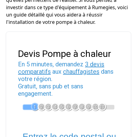
qu'elles permettent de réaliser. Si vous pensez à
investir dans ce type d'équipement à Rumegies, voici
un guide détaillé qui vous aidera à réussir
l'installation de votre pompe à chaleur.
Devis Pompe à chaleur
En 5 minutes, demandez
3 devis
comparatifs
aux
chauffagistes
dans
votre région.
Gratuit, sans pub et sans
engagement.
1
2
3
4
5
6
7
8
9
10
11
Entrez le code postal ou