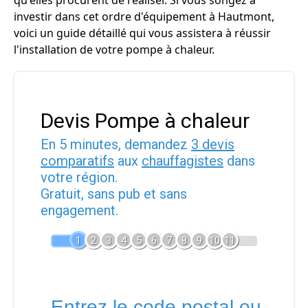
qu'elles procurent de réaliser. Si vous songez à
investir dans cet ordre d'équipement à Hautmont,
voici un guide détaillé qui vous assistera à réussir
l'installation de votre pompe à chaleur.
Devis Pompe à chaleur
En 5 minutes, demandez
3 devis
comparatifs
aux
chauffagistes
dans
votre région.
Gratuit, sans pub et sans
engagement.
1
2
3
4
5
6
7
8
9
10
11
Entrez le code postal ou