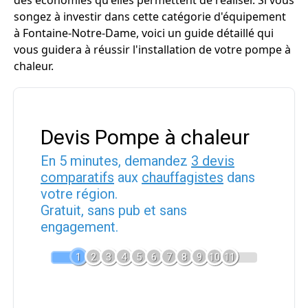
des économies qu'elles permettent de réaliser. Si vous
songez à investir dans cette catégorie d'équipement
à Fontaine-Notre-Dame, voici un guide détaillé qui
vous guidera à réussir l'installation de votre pompe à
chaleur.
Devis Pompe à chaleur
En 5 minutes, demandez
3 devis
comparatifs
aux
chauffagistes
dans
votre région.
Gratuit, sans pub et sans
engagement.
1
2
3
4
5
6
7
8
9
10
11