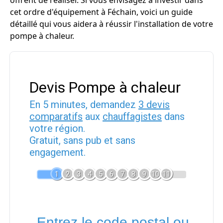
offrent de réaliser. Si vous envisagez à investir dans
cet ordre d'équipement à Féchain, voici un guide
détaillé qui vous aidera à réussir l'installation de votre
pompe à chaleur.
Devis Pompe à chaleur
En 5 minutes, demandez
3 devis
comparatifs
aux
chauffagistes
dans
votre région.
Gratuit, sans pub et sans
engagement.
1
2
3
4
5
6
7
8
9
10
11
Entrez le code postal ou