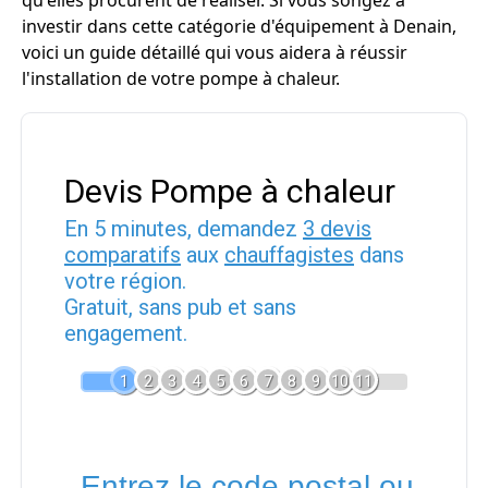
qu'elles procurent de réaliser. Si vous songez à
investir dans cette catégorie d'équipement à Denain,
voici un guide détaillé qui vous aidera à réussir
l'installation de votre pompe à chaleur.
Devis Pompe à chaleur
En 5 minutes, demandez
3 devis
comparatifs
aux
chauffagistes
dans
votre région.
Gratuit, sans pub et sans
engagement.
1
2
3
4
5
6
7
8
9
10
11
Entrez le code postal ou