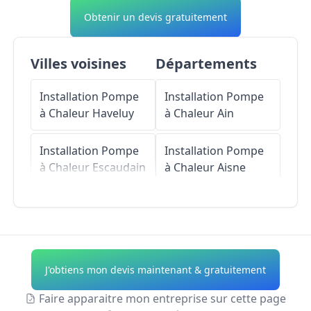
Obtenir un devis gratuitement
Villes voisines
Départements
Installation Pompe
Installation Pompe
à Chaleur
Haveluy
à Chaleur
Ain
Installation Pompe
Installation Pompe
à Chaleur
Escaudain
à Chaleur
Aisne
Installation Pompe
Installation Pompe
à Chaleur
à Chaleur
Allier
Wavrechain-sous-
Denain
Installation Pompe
J'obtiens mon devis maintenant & gratuitement
à Chaleur
Alpes-de-
Installation Pompe
Haute-Provence
Faire apparaitre mon entreprise sur cette page
à Chaleur
Lourches