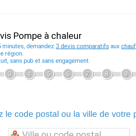
vis Pompe à chaleur
5 minutes, demandez
3 devis comparatifs
aux
chauf
e région.
tuit, sans pub et sans engagement.
3
4
5
6
7
8
9
 le code postal ou la ville de votre p