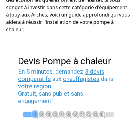
des économies qu'elles offrent de réaliser. Si vous
songez à investir dans cette catégorie d'équipement
à Jouy-aux-Arches, voici un guide approfondi qui vous
aidera à réussir l'installation de votre pompe à
chaleur.
Devis Pompe à chaleur
En 5 minutes, demandez
3 devis
comparatifs
aux
chauffagistes
dans
votre région.
Gratuit, sans pub et sans
engagement.
1
2
3
4
5
6
7
8
9
10
11