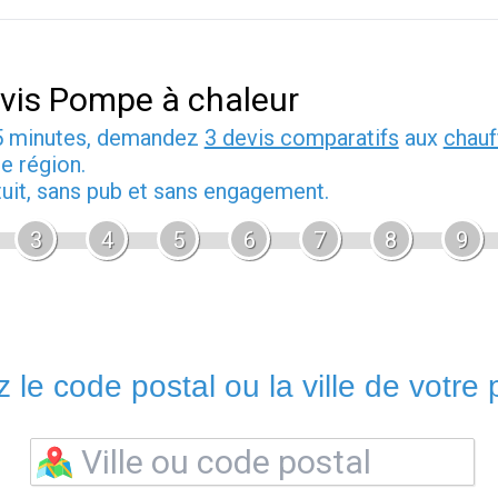
vis Pompe à chaleur
5 minutes, demandez
3 devis comparatifs
aux
chauf
e région.
tuit, sans pub et sans engagement.
3
4
5
6
7
8
9
 le code postal ou la ville de votre p