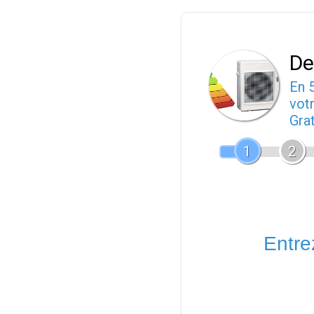
De
En 
votr
Gra
1
2
Entrez