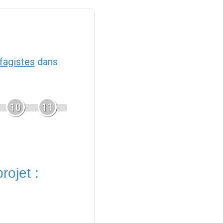
fagistes
dans
10
11
rojet :