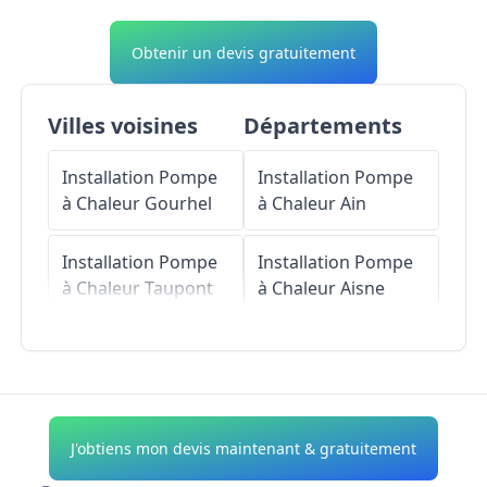
Obtenir un devis gratuitement
Villes voisines
Départements
Installation Pompe
Installation Pompe
à Chaleur
Gourhel
à Chaleur
Ain
Installation Pompe
Installation Pompe
à Chaleur
Taupont
à Chaleur
Aisne
Installation Pompe
Installation Pompe
à Chaleur
Guillac
à Chaleur
Allier
Installation Pompe
Installation Pompe
J'obtiens mon devis maintenant & gratuitement
à Chaleur
Loyat
à Chaleur
Alpes-de-
Haute-Provence