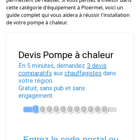
permettent de réaliser. Si vous pensez à investir dans
cette catégorie d'équipement à Ploërmel, voici un
guide complet qui vous aidera à réussir l'installation
de votre pompe à chaleur.
Devis Pompe à chaleur
En 5 minutes, demandez
3 devis
comparatifs
aux
chauffagistes
dans
votre région.
Gratuit, sans pub et sans
engagement.
1
2
3
4
5
6
7
8
9
10
11
Entrez le code postal ou