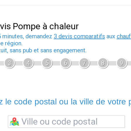
vis Pompe à chaleur
5 minutes, demandez
3 devis comparatifs
aux
chauf
e région.
tuit, sans pub et sans engagement.
3
4
5
6
7
8
9
 le code postal ou la ville de votre p