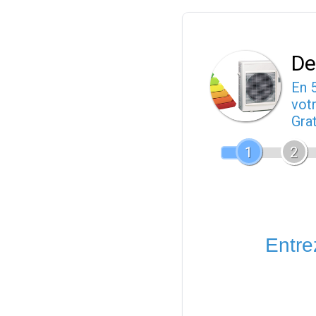
De
En 
votr
Gra
1
2
Entrez