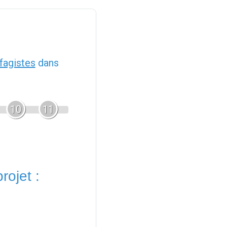
fagistes
dans
10
11
rojet :