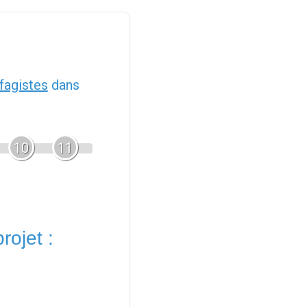
fagistes
dans
10
11
rojet :