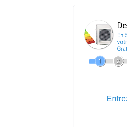
De
En 
votr
Gra
1
2
Entrez