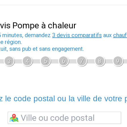
vis Pompe à chaleur
5 minutes, demandez
3 devis comparatifs
aux
chauf
e région.
tuit, sans pub et sans engagement.
3
4
5
6
7
8
9
 le code postal ou la ville de votre p