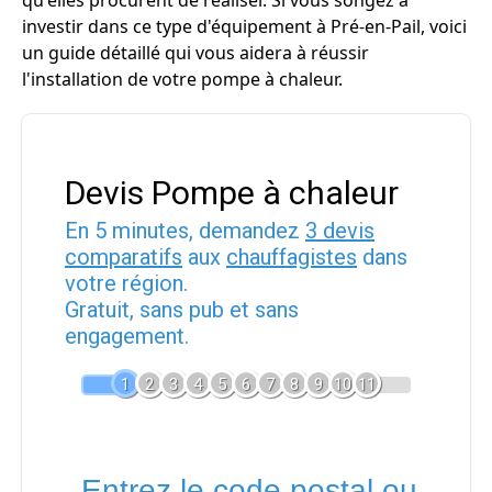
qu'elles procurent de réaliser. Si vous songez à
investir dans ce type d'équipement à Pré-en-Pail, voici
un guide détaillé qui vous aidera à réussir
l'installation de votre pompe à chaleur.
Devis Pompe à chaleur
En 5 minutes, demandez
3 devis
comparatifs
aux
chauffagistes
dans
votre région.
Gratuit, sans pub et sans
engagement.
1
2
3
4
5
6
7
8
9
10
11
Entrez le code postal ou