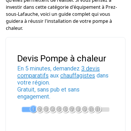
qu'elles permettent de réaliser. Si vous pensez à
investir dans cette catégorie d'équipement à Prez-
sous-Lafauche, voici un guide complet qui vous
guidera à réussir l'installation de votre pompe à
chaleur.
Devis Pompe à chaleur
En 5 minutes, demandez
3 devis
comparatifs
aux
chauffagistes
dans
votre région.
Gratuit, sans pub et sans
engagement.
1
2
3
4
5
6
7
8
9
10
11