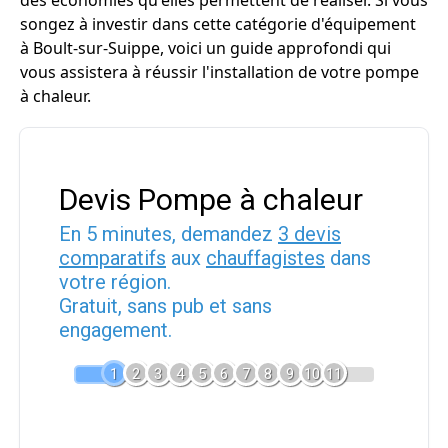
des économies qu'elles permettent de réaliser. Si vous
songez à investir dans cette catégorie d'équipement
à Boult-sur-Suippe, voici un guide approfondi qui
vous assistera à réussir l'installation de votre pompe
à chaleur.
Devis Pompe à chaleur
En 5 minutes, demandez
3 devis
comparatifs
aux
chauffagistes
dans
votre région.
Gratuit, sans pub et sans
engagement.
1
2
3
4
5
6
7
8
9
10
11