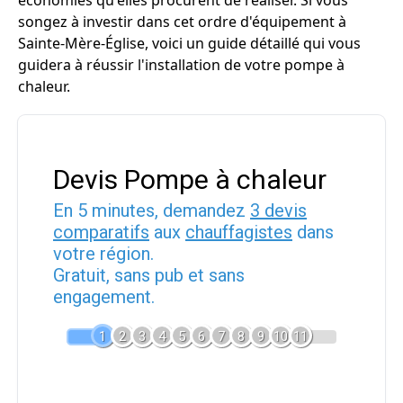
économies qu'elles procurent de réaliser. Si vous
songez à investir dans cet ordre d'équipement à
Sainte-Mère-Église, voici un guide détaillé qui vous
guidera à réussir l'installation de votre pompe à
chaleur.
Devis Pompe à chaleur
En 5 minutes, demandez
3 devis
comparatifs
aux
chauffagistes
dans
votre région.
Gratuit, sans pub et sans
engagement.
1
2
3
4
5
6
7
8
9
10
11