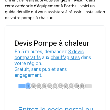
offrent de réaliser. Si vous songez à investir dans
cette catégorie d'équipement à Portbail, voici un
guide détaillé qui vous assistera à réussir l'installation
de votre pompe à chaleur.
Devis Pompe à chaleur
En 5 minutes, demandez
3 devis
comparatifs
aux
chauffagistes
dans
votre région.
Gratuit, sans pub et sans
engagement.
1
2
3
4
5
6
7
8
9
10
11
Entrez le code postal ou