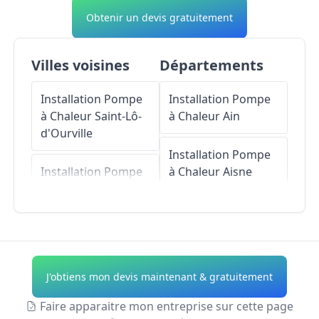
Obtenir un devis gratuitement
Villes voisines
Départements
Installation Pompe
Installation Pompe
à Chaleur
Saint-Lô-
à Chaleur
Ain
d'Ourville
Installation Pompe
Installation Pompe
à Chaleur
Aisne
à Chaleur
Saint-
Jean-de-la-Rivière
Installation Pompe
à Chaleur
Allier
Installation Pompe
à Chaleur
Le Mesnil
Installation Pompe
J'obtiens mon devis maintenant & gratuitement
à Chaleur
Alpes-de-
Installation Pompe
Haute-Provence
Faire apparaitre mon entreprise sur cette page
à Chaleur