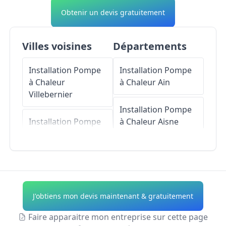
Obtenir un devis gratuitement
Villes voisines
Départements
Installation Pompe
Installation Pompe
à Chaleur
à Chaleur
Ain
Villebernier
Installation Pompe
Installation Pompe
à Chaleur
Aisne
à Chaleur
Distré
Installation Pompe
Installation Pompe
à Chaleur
Allier
à Chaleur
Varrains
Installation Pompe
J'obtiens mon devis maintenant & gratuitement
Installation Pompe
à Chaleur
Alpes-de-
à Chaleur
Chacé
Haute-Provence
Faire apparaitre mon entreprise sur cette page