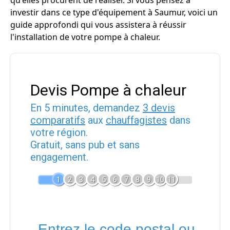
qu'elles procurent de réaliser. Si vous pensez à
investir dans ce type d'équipement à Saumur, voici un
guide approfondi qui vous assistera à réussir
l'installation de votre pompe à chaleur.
Devis Pompe à chaleur
En 5 minutes, demandez
3 devis
comparatifs
aux
chauffagistes
dans
votre région.
Gratuit, sans pub et sans
engagement.
1
2
3
4
5
6
7
8
9
10
11
Entrez le code postal ou