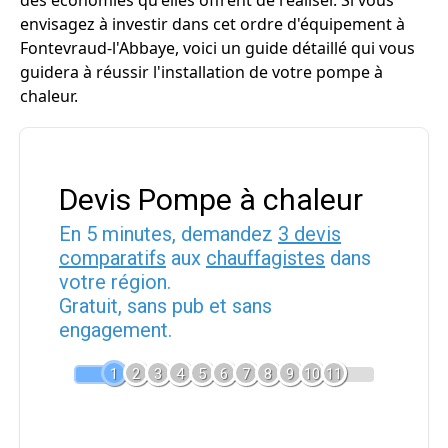
des économies qu'elles offrent de réaliser. Si vous
envisagez à investir dans cet ordre d'équipement à
Fontevraud-l'Abbaye, voici un guide détaillé qui vous
guidera à réussir l'installation de votre pompe à
chaleur.
Devis Pompe à chaleur
En 5 minutes, demandez
3 devis
comparatifs
aux
chauffagistes
dans
votre région.
Gratuit, sans pub et sans
engagement.
1
2
3
4
5
6
7
8
9
10
11