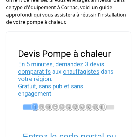
offrent de réaliser. Si vous envisagez à investir dans
ce type d'équipement à Cornac, voici un guide
approfondi qui vous assistera à réussir l'installation
de votre pompe à chaleur.
Devis Pompe à chaleur
En 5 minutes, demandez
3 devis
comparatifs
aux
chauffagistes
dans
votre région.
Gratuit, sans pub et sans
engagement.
1
2
3
4
5
6
7
8
9
10
11
Entrez le code postal ou