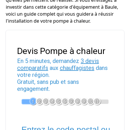
qu'elles permettent de réaliser. Si vous envisagez à
investir dans cette catégorie d'équipement à Baule,
voici un guide complet qui vous guidera à réussir
l'installation de votre pompe à chaleur.
Devis Pompe à chaleur
En 5 minutes, demandez
3 devis
comparatifs
aux
chauffagistes
dans
votre région.
Gratuit, sans pub et sans
engagement.
1
2
3
4
5
6
7
8
9
10
11
Entrez le code postal ou