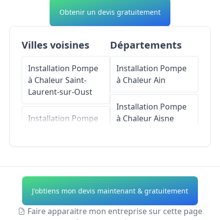
Obtenir un devis gratuitement
Villes voisines
Départements
Installation Pompe
Installation Pompe
à Chaleur
Saint-
à Chaleur
Ain
Laurent-sur-Oust
Installation Pompe
Installation Pompe
à Chaleur
Aisne
à Chaleur
Meung-
sur-Loire
Installation Pompe
à Chaleur
Allier
Installation Pompe
à Chaleur
Messas
Installation Pompe
J'obtiens mon devis maintenant & gratuitement
à Chaleur
Alpes-de-
Installation Pompe
Haute-Provence
Faire apparaitre mon entreprise sur cette page
à Chaleur
Le Bardon