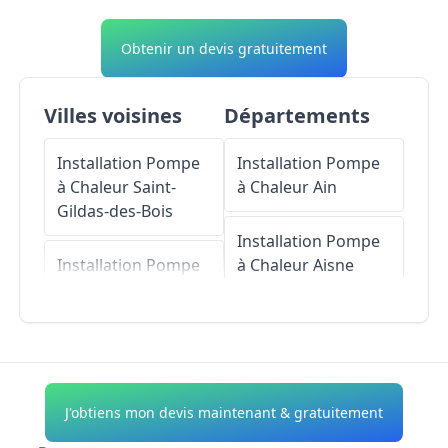
Obtenir un devis gratuitement
Villes voisines
Départements
Installation Pompe
Installation Pompe
à Chaleur
Saint-
à Chaleur
Ain
Gildas-des-Bois
Installation Pompe
Installation Pompe
à Chaleur
Aisne
à Chaleur
Théhillac
Installation Pompe
Installation Pompe
à Chaleur
Allier
à Chaleur
Saint-
Dolay
Installation Pompe
J'obtiens mon devis maintenant & gratuitement
à Chaleur
Alpes-de-
Installation Pompe
Haute-Provence