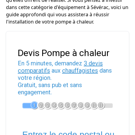
qu'elles offrent de réaliser. Si vous pensez à investir
dans cette catégorie d'équipement à Sévérac, voici un
guide approfondi qui vous assistera à réussir
l'installation de votre pompe à chaleur.
Devis Pompe à chaleur
En 5 minutes, demandez
3 devis
comparatifs
aux
chauffagistes
dans
votre région.
Gratuit, sans pub et sans
engagement.
1
2
3
4
5
6
7
8
9
10
11
Entrez le code postal ou