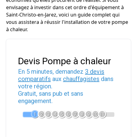
économies qu'elles procurent de réaliser. Si vous
envisagez à investir dans cet ordre d'équipement à
Saint-Christo-en-Jarez, voici un guide complet qui
vous assistera à réussir l'installation de votre pompe
à chaleur.
Devis Pompe à chaleur
En 5 minutes, demandez
3 devis
comparatifs
aux
chauffagistes
dans
votre région.
Gratuit, sans pub et sans
engagement.
1
2
3
4
5
6
7
8
9
10
11