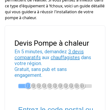
permettent de réaliser. Si vous pensez à investir dans
ce type d'équipement à Ychoux, voici un guide détaillé
qui vous guidera à réussir l'installation de votre
pompe à chaleur.
Devis Pompe à chaleur
En 5 minutes, demandez
3 devis
comparatifs
aux
chauffagistes
dans
votre région.
Gratuit, sans pub et sans
engagement.
1
2
3
4
5
6
7
8
9
10
11
Entrez le code postal ou