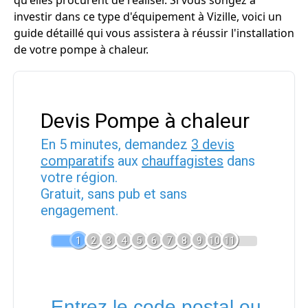
qu'elles procurent de réaliser. Si vous songez à
investir dans ce type d'équipement à Vizille, voici un
guide détaillé qui vous assistera à réussir l'installation
de votre pompe à chaleur.
Devis Pompe à chaleur
En 5 minutes, demandez
3 devis
comparatifs
aux
chauffagistes
dans
votre région.
Gratuit, sans pub et sans
engagement.
1
2
3
4
5
6
7
8
9
10
11
Entrez le code postal ou