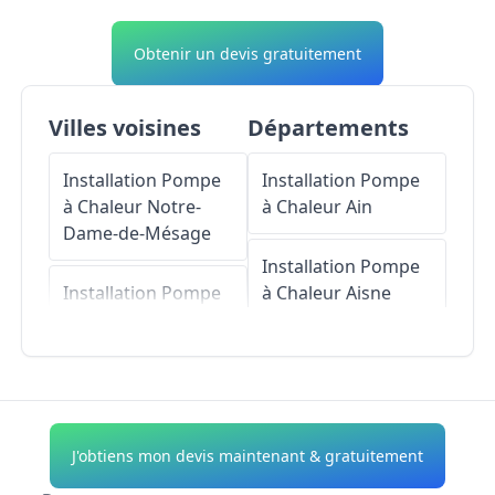
Obtenir un devis gratuitement
Villes voisines
Départements
Installation Pompe
Installation Pompe
à Chaleur
Notre-
à Chaleur
Ain
Dame-de-Mésage
Installation Pompe
Installation Pompe
à Chaleur
Aisne
à Chaleur
Montchaboud
Installation Pompe
à Chaleur
Allier
Installation Pompe
à Chaleur
Champ-
Installation Pompe
J'obtiens mon devis maintenant & gratuitement
sur-Drac
à Chaleur
Alpes-de-
Haute-Provence