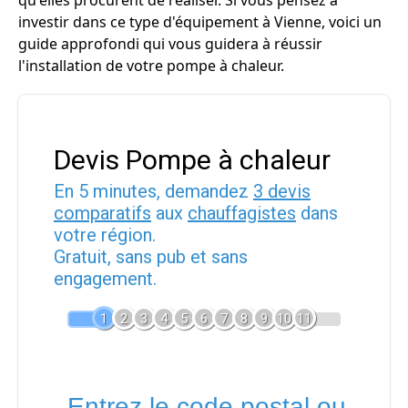
qu'elles procurent de réaliser. Si vous pensez à
investir dans ce type d'équipement à Vienne, voici un
guide approfondi qui vous guidera à réussir
l'installation de votre pompe à chaleur.
Devis Pompe à chaleur
En 5 minutes, demandez
3 devis
comparatifs
aux
chauffagistes
dans
votre région.
Gratuit, sans pub et sans
engagement.
1
2
3
4
5
6
7
8
9
10
11
Entrez le code postal ou