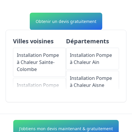
Obtenir un devis gratuitement
Villes voisines
Départements
Installation Pompe
Installation Pompe
à Chaleur
Sainte-
à Chaleur
Ain
Colombe
Installation Pompe
Installation Pompe
à Chaleur
Aisne
à Chaleur
Saint-Cyr-
sur-le-Rhône
Installation Pompe
à Chaleur
Allier
Installation Pompe
à Chaleur
Saint-
Installation Pompe
J'obtiens mon devis maintenant & gratuitement
Romain-en-Gal
à Chaleur
Alpes-de-