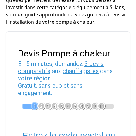
qu'elles permettent de réaliser. Si vous pensez à
investir dans cette catégorie d'équipement à Sillans,
voici un guide approfondi qui vous guidera à réussir
l'installation de votre pompe à chaleur.
Devis Pompe à chaleur
En 5 minutes, demandez
3 devis
comparatifs
aux
chauffagistes
dans
votre région.
Gratuit, sans pub et sans
engagement.
1
2
3
4
5
6
7
8
9
10
11
Entrez le code postal ou