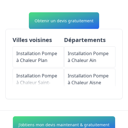
Obtenir un devis gratuitement
Villes voisines
Départements
Installation Pompe
Installation Pompe
à Chaleur
Plan
à Chaleur
Ain
Installation Pompe
Installation Pompe
à Chaleur
Saint-
à Chaleur
Aisne
Étienne-de-Saint-
Geoirs
Installation Pompe
à Chaleur
Allier
Installation Pompe
à Chaleur
Izeaux
Installation Pompe
J'obtiens mon devis maintenant & gratuitement
à Chaleur
Alpes-de-