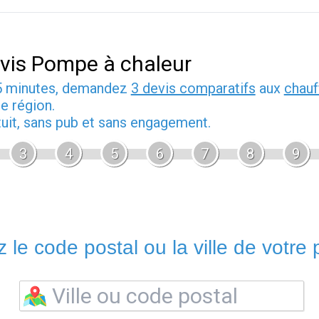
vis Pompe à chaleur
5 minutes, demandez
3 devis comparatifs
aux
chauf
e région.
tuit, sans pub et sans engagement.
3
4
5
6
7
8
9
 le code postal ou la ville de votre p