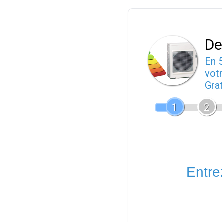
De
En 
votr
Gra
1
2
Entrez