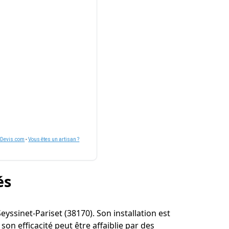
nDevis.com
-
Vous êtes un artisan ?
és
Seyssinet-Pariset (38170). Son installation est
n efficacité peut être affaiblie par des