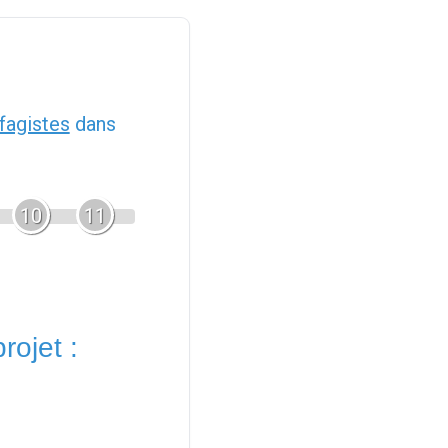
fagistes
dans
10
11
rojet :