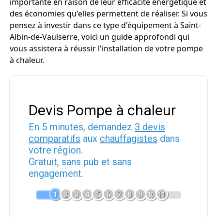
importante en raison de leur efficacité énergétique et
des économies qu'elles permettent de réaliser. Si vous
pensez à investir dans ce type d'équipement à Saint-
Albin-de-Vaulserre, voici un guide approfondi qui
vous assistera à réussir l'installation de votre pompe
à chaleur.
Devis Pompe à chaleur
En 5 minutes, demandez
3 devis
comparatifs
aux
chauffagistes
dans
votre région.
Gratuit, sans pub et sans
engagement.
1
2
3
4
5
6
7
8
9
10
11