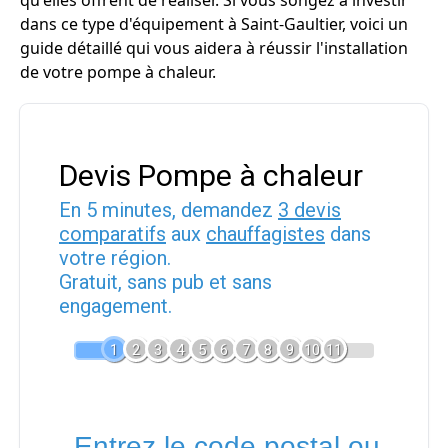
qu'elles offrent de réaliser. Si vous songez à investir
dans ce type d'équipement à Saint-Gaultier, voici un
guide détaillé qui vous aidera à réussir l'installation
de votre pompe à chaleur.
Devis Pompe à chaleur
En 5 minutes, demandez
3 devis
comparatifs
aux
chauffagistes
dans
votre région.
Gratuit, sans pub et sans
engagement.
1
2
3
4
5
6
7
8
9
10
11
Entrez le code postal ou